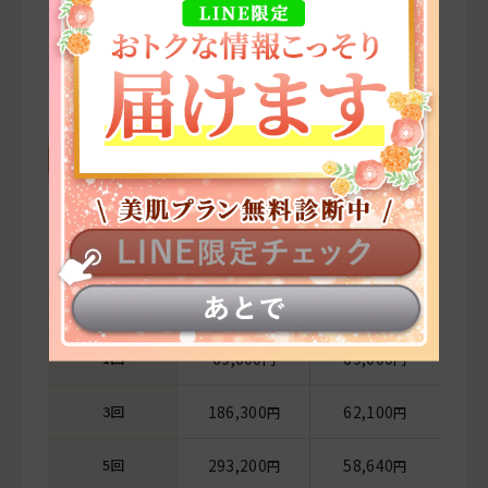
145,800
48,600
円
円
5回
229,500
45,900
円
円
※金額はすべて税込表示
ジュベルック
1回あたりの単
料金
価
初回
59,000
ー
円
1回
69,000
69,000
円
円
3回
186,300
62,100
円
円
5回
293,200
58,640
円
円