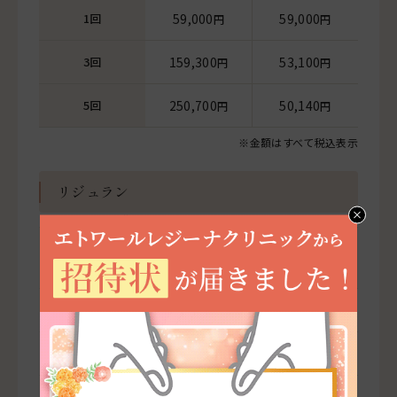
1回
59,000
59,000
円
円
3回
159,300
53,100
円
円
5回
250,700
50,140
円
円
※金額はすべて税込表示
リジュラン
1回あたりの単
料金
価
初回
49,000
ー
円
1回
54,000
54,000
円
円
3回