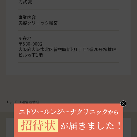
力武 亮
事業内容
美容クリニック経営
所在地
〒530-0002
大阪府大阪市北区曽根崎新地1丁目4番20号桜橋IM
ビル地下1階
トップ
運営者情報
Contact/Counseling
お問い合わせ・