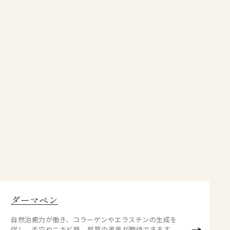
ダーマペン
⾃然治癒⼒が働き、コラーゲンやエラスチンの⽣成を
促し、⽑⽳やニキビ跡、肌質の改善が期待できます。