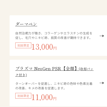
ダーマペン
⾃然治癒⼒が働き、コラーゲンやエラスチンの⽣成を
促し、⽑⽳やニキビ跡、肌質の改善が期待できます。
13,000
初回限定
円
プラズマ NeoGen PSR【全顔】
(冷却パッ
ク付き)
ターンオーバーを促進し、ニキビ跡の色味や色素沈着
の改善、キメの改善を促進します。
11,000
初回限定
円