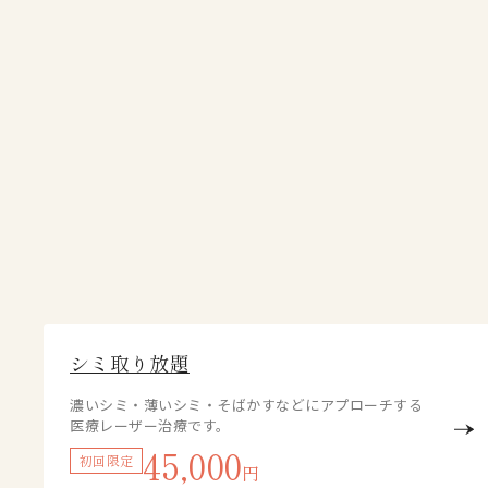
シミ取り放題
濃いシミ・薄いシミ・そばかすなどにアプローチする
医療レーザー治療です。
45,000
初回限定
円